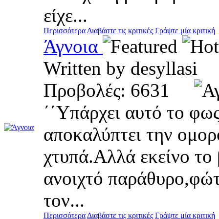
είχε...
Περισσότερα
Διαβάστε τις κριτικές
Γράψτε μία κριτική
Άγνοια
Written by desyllas
Προβολές: 6631
΄΄Υπάρχει αυτό το φως
αποκαλύπτει την ομορ
χτυπά.Αλλά εκείνο το
ανοιχτό παράθυρο,φώτ
τον...
Περισσότερα
Διαβάστε τις κριτικές
Γράψτε μία κριτική