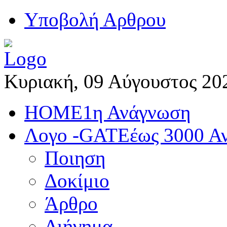
Yποβολή Αρθρου
Κυριακή, 09 Αύγουστος 20
HOME
1η Ανάγνωση
Λογο -GATE
έως 3000 Α
Ποιηση
Δοκίμιο
Άρθρο
Διήγημα