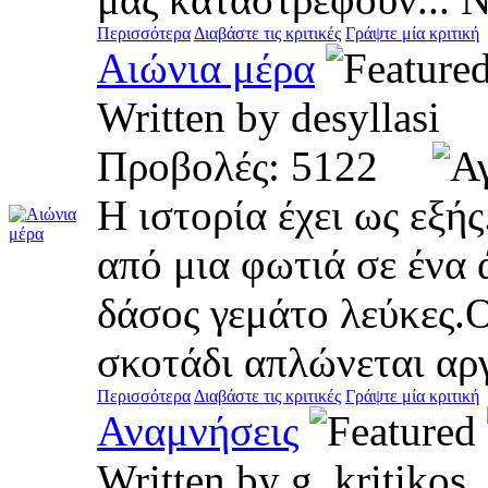
Περισσότερα
Διαβάστε τις κριτικές
Γράψτε μία κριτική
Αιώνια μέρα
Written by desylla
Προβολές: 5122
Η ιστορία έχει ως εξή
από μια φωτιά σε ένα 
δάσος γεμάτο λεύκες.Ο 
σκοτάδι απλώνεται αργ
Περισσότερα
Διαβάστε τις κριτικές
Γράψτε μία κριτική
Αναμνήσεις
Written by g_kritik