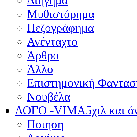
Διήγημα
Μυθιστόρημα
Πεζογράφημα
Ανένταχτο
Άρθρο
Άλλο
Επιστημονική Φαντασ
Νουβέλα
ΛΟΓΟ -VIMA
5χιλ και 
Ποιηση