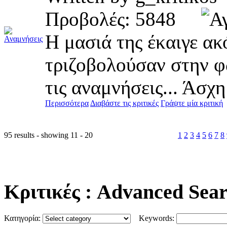
Προβολές: 5848
Η μασιά της έκαιγε ακ
τριζοβολούσαν στην φω
τις αναμνήσεις... Άσχη
Περισσότερα
Διαβάστε τις κριτικές
Γράψτε μία κριτική
95 results - showing 11 - 20
1
2
3
4
5
6
7
8
Κριτικές
: Advanced Sea
Κατηγορία:
Keywords: