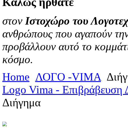
Καλώς
ήρθατε
στον
Ιστοχώρο του Λογοτεχ
ανθρώπους που αγαπούν την 
προβάλλουν αυτό το κομμάτι
κόσμο.
Home
ΛΟΓΟ -VIMA
Διήγ
Logo Vima - Επιβράβευση 
Διήγημα