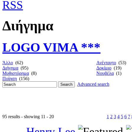
Διήγημα
LOGO VIMA ***
Άλλο
(62)
Ανένταχτο
(53)
Διήγημα
(95)
Δοκίμιο
(19)
Μυθιστόρημα
(8)
Νουβέλα
(1)
Ποίηση
(156)
Advanced search
95 results - showing 11 - 20
1
2
3
4
5
6
7
Henry Lee