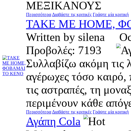
ΜΕΞΙΚΑΝΟΥΣ
Περισσότερα
Διαβάστε τις κριτικές
Γράψτε μία κριτική
TAKE ME HOME, Φ
Written by silena O
Προβολές: 7193
Συλλαβίζω ακόμη τις λ
αγέρωχες τόσο καιρό, 
τις αστραπές, τη μοναξ
περιμένουν κάθε απόγε
Περισσότερα
Διαβάστε τις κριτικές
Γράψτε μία κριτική
Αγάπη Cola