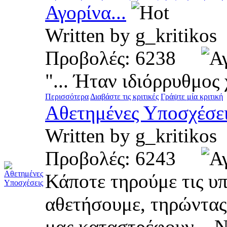
Αγορίνα...
Written by g_kritik
Προβολές: 6238
"... Ήταν ιδιόρρυθμος
Περισσότερα
Διαβάστε τις κριτικές
Γράψτε μία κριτική
Αθετημένες Υποσχέσε
Written by g_kritik
Προβολές: 6243
Κάποτε τηρούμε τις υπ
αθετήσουμε, τηρώντας
μας καταστρέφουν... Ν