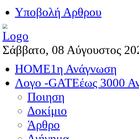
Yποβολή Αρθρου
Σάββατο, 08 Αύγουστος 20
HOME
1η Ανάγνωση
Λογο -GATE
έως 3000 Α
Ποιηση
Δοκίμιο
Άρθρο
Διήγημα