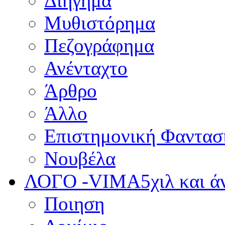
Διήγημα
Μυθιστόρημα
Πεζογράφημα
Ανένταχτο
Άρθρο
Άλλο
Επιστημονική Φαντασ
Νουβέλα
ΛΟΓΟ -VIMA
5χιλ και 
Ποιηση