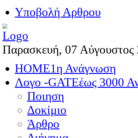
Yποβολή Αρθρου
Παρασκευή, 07 Αύγουστος
HOME
1η Ανάγνωση
Λογο -GATE
έως 3000 Α
Ποιηση
Δοκίμιο
Άρθρο
Διήγημα