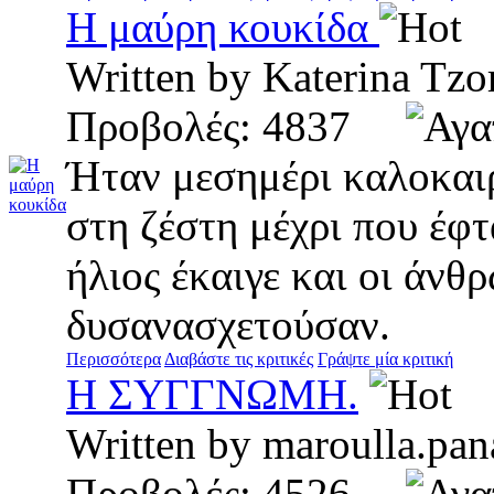
Η μαύρη κουκίδα
Written by Katerina T
Προβολές: 4837
Ήταν μεσημέρι καλοκαι
στη ζέστη μέχρι που έφτ
ήλιος έκαιγε και οι άνθ
δυσανασχετούσαν.
Περισσότερα
Διαβάστε τις κριτικές
Γράψτε μία κριτική
Η ΣΥΓΓΝΩΜΗ.
Written by maroulla.
Προβολές: 4526