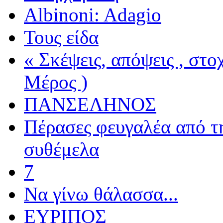
Albinoni: Adagio
Τους είδα
« Σκέψεις, απόψεις , στ
Μέρος )
ΠΑΝΣΕΛΗΝΟΣ
Πέρασες φευγαλέα από τ
συθέμελα
7
Να γίνω θάλασσα...
ΕΥΡΙΠΟΣ