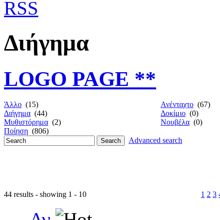
Διήγημα
LOGO PAGE **
Άλλο
(15)
Ανένταχτο
(67)
Διήγημα
(44)
Δοκίμιο
(0)
Μυθιστόρημα
(2)
Νουβέλα
(0)
Ποίηση
(806)
Advanced search
44 results - showing 1 - 10
1
2
3
Αν