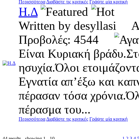
Περισσότερα
Διαβάστε τις κριτικές
Γράψτε μία κριτική
Η.Δ
Written by desyllasi 
Προβολές: 4544
Είναι Κυριακή βράδυ.Στ
ησυχία.Όλοι ετοιμάζοντ
Εγνατία απ’έξω και καπ
πέρασαν τόσα χρόνια.Όλα
πέρασμα του...
Περισσότερα
Διαβάστε τις κριτικές
Γράψτε μία κριτική
44 results - showing 1 - 10
1
2
3
4