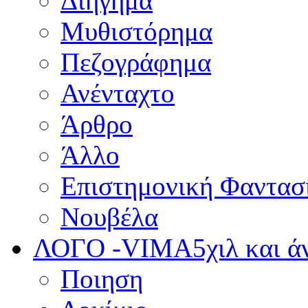
Διήγημα
Μυθιστόρημα
Πεζογράφημα
Ανένταχτο
Άρθρο
Άλλο
Επιστημονική Φαντασ
Νουβέλα
ΛΟΓΟ -VIMA
5χιλ και 
Ποιηση