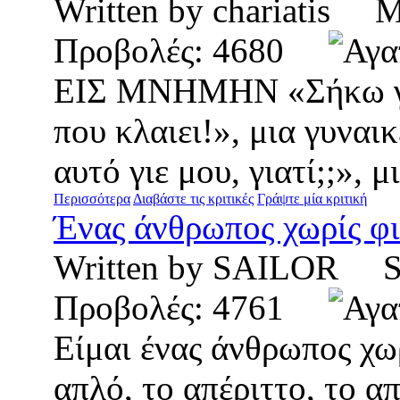
Written by chariatis
Προβολές: 4680
ΕΙΣ ΜΝΗΜΗΝ «Σήκω γιε 
που κλαιει!», μια γυναι
αυτό γιε μου, γιατί;;», 
Περισσότερα
Διαβάστε τις κριτικές
Γράψτε μία κριτική
Ένας άνθρωπος χωρίς φιλ
Written by SAILOR S
Προβολές: 4761
Είμαι ένας άνθρωπος χω
απλό, το απέριττο, το α