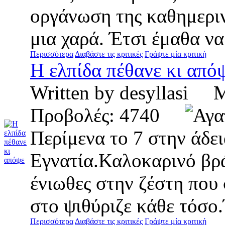
οργάνωση της καθημεριν
μια χαρά. Έτσι έμαθα να
Περισσότερα
Διαβάστε τις κριτικές
Γράψτε μία κριτική
Η ελπίδα πέθανε κι από
Written by desyllasi
Προβολές: 4740
Περίμενα το 7 στην άδε
Εγνατία.Καλοκαρινό βρ
ένιωθες στην ζέστη που 
στο ψιθύριζε κάθε τόσο
Περισσότερα
Διαβάστε τις κριτικές
Γράψτε μία κριτική