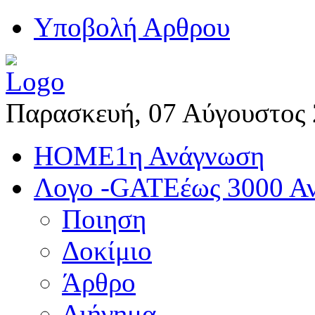
Yποβολή Αρθρου
Παρασκευή, 07 Αύγουστος
HOME
1η Ανάγνωση
Λογο -GATE
έως 3000 Α
Ποιηση
Δοκίμιο
Άρθρο
Διήγημα