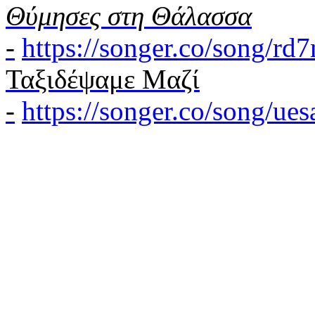
Θύμησες στη Θάλασσα
-
https://songer.co/song/r
Ταξιδέψαμε Μαζί
-
https://songer.co/song/u