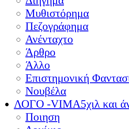
Διήγημα
Μυθιστόρημα
Πεζογράφημα
Ανένταχτο
Άρθρο
Άλλο
Επιστημονική Φαντασ
Νουβέλα
ΛΟΓΟ -VIMA
5χιλ και 
Ποιηση