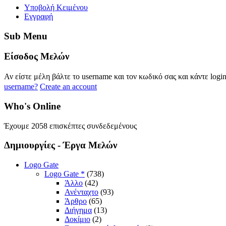
Yποβολή Κειμένου
Εγγραφή
Sub
Menu
Eίσοδος
Μελών
Αν είστε μέλη βάλτε το username και τον κωδικό σας και κάντε logi
username?
Create an account
Who's
Online
Έχουμε 2058 επισκέπτες συνδεδεμένους
Δημιουργίες
- Έργα Μελών
Logo Gate
Logo Gate *
(738)
Άλλο
(42)
Ανένταχτο
(93)
Άρθρο
(65)
Διήγημα
(13)
Δοκίμιο
(2)