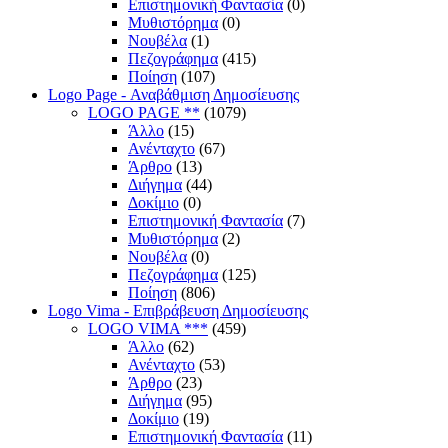
Επιστημονική Φαντασία
(0)
Μυθιστόρημα
(0)
Νουβέλα
(1)
Πεζογράφημα
(415)
Ποίηση
(107)
Logo Page - Αναβάθμιση Δημοσίευσης
LOGO PAGE **
(1079)
Άλλο
(15)
Ανένταχτο
(67)
Άρθρο
(13)
Διήγημα
(44)
Δοκίμιο
(0)
Επιστημονική Φαντασία
(7)
Μυθιστόρημα
(2)
Νουβέλα
(0)
Πεζογράφημα
(125)
Ποίηση
(806)
Logo Vima - Επιβράβευση Δημοσίευσης
LOGO VIMA ***
(459)
Άλλο
(62)
Ανένταχτο
(53)
Άρθρο
(23)
Διήγημα
(95)
Δοκίμιο
(19)
Επιστημονική Φαντασία
(11)