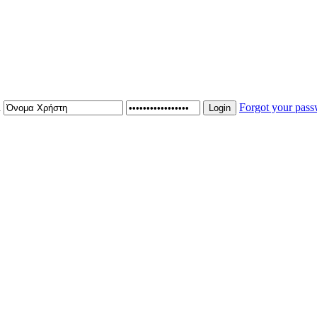
n
Forgot your pas
Login