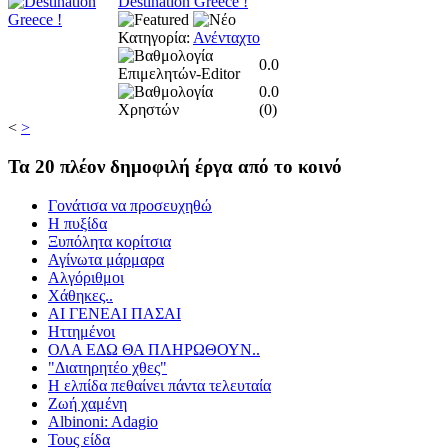
Destination Greece !
Κατηγορία:
Ανένταχτο
0.0
0.0
(
0
)
<
>
Τα
20 πλέον δημοφιλή έργα από το κοινό
Γονάτισα να προσευχηθώ
Η πυξίδα
Ξυπόλητα κορίτσια
Αγίνωτα μάρμαρα
Αλγόριθμοι
Χάθηκες..
ΑΙ ΓΕΝΕΑΙ ΠΑΣΑΙ
Ηττημένοι
ΟΛΑ ΕΔΩ ΘΑ ΠΛΗΡΩΘΟΥΝ..
"Διατηρητέο χθες"
Η ελπίδα πεθαίνει πάντα τελευταία
Ζωή χαμένη
Albinoni: Adagio
Τους είδα