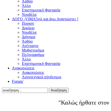
Άρθρο
Άλλο
Επιστημονική Φαντασία
Νουβέλα
ΛΟΓΟ -VIMA
5χιλ και άνω Αναγνώστες !
Ποιηση
Δοκίμιο
Νουβέλα
Διήγημα
Άρθρο
Ανένταχτο
Μυθιστορήμα
Πεζογραφήμα
Άλλο
Επιστημονική Φαντασία
Aνακοινώσεις
Ανακοινώσεις
Λογοτεχνικοί σύνδεσμοι
Forum/
Αναζήτηση
"Καλώς ήρθατε στον 