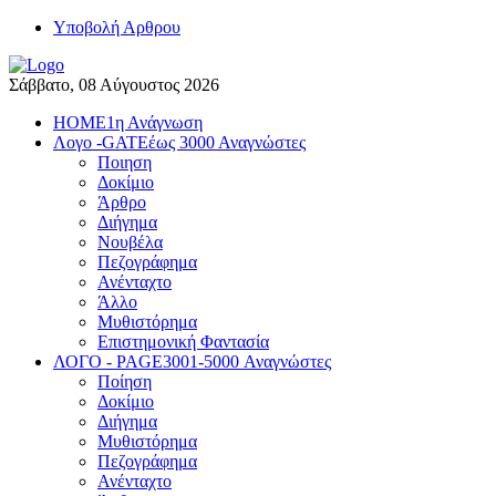
Yποβολή Αρθρου
Σάββατο, 08 Αύγουστος 2026
HOME
1η Ανάγνωση
Λογο -GATE
έως 3000 Αναγνώστες
Ποιηση
Δοκίμιο
Άρθρο
Διήγημα
Νουβέλα
Πεζογράφημα
Ανένταχτο
Άλλο
Μυθιστόρημα
Επιστημονική Φαντασία
ΛΟΓΟ - PAGE
3001-5000 Αναγνώστες
Ποίηση
Δοκίμιο
Διήγημα
Μυθιστόρημα
Πεζογράφημα
Ανένταχτο