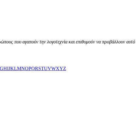
ώπους που αγαπούν την λογοτεχνία και επιθυμούν να προβάλλουν αυτό 
G
H
I
J
K
L
M
N
O
P
Q
R
S
T
U
V
W
X
Y
Z