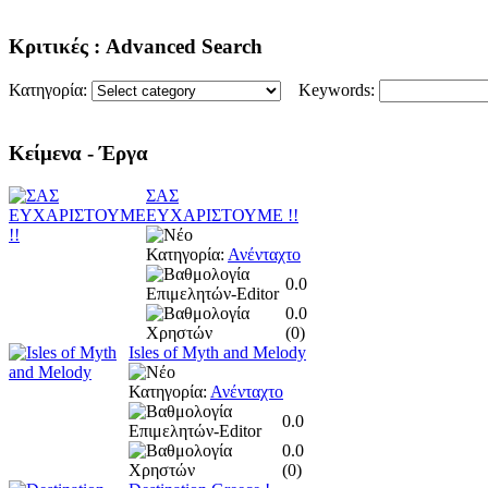
Κριτικές
: Advanced Search
Κατηγορία:
Keywords:
Κείμενα
- Έργα
ΣΑΣ
ΕΥΧΑΡΙΣΤΟΥΜΕ !!
Κατηγορία:
Ανένταχτο
0.0
0.0
(
0
)
Isles of Myth and Melody
Κατηγορία:
Ανένταχτο
0.0
0.0
(
0
)