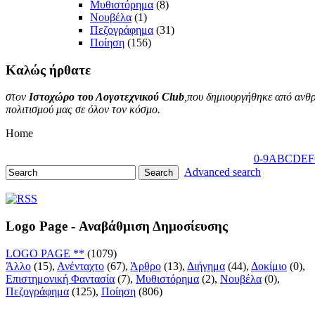
Μυθιστόρημα
(8)
Νουβέλα
(1)
Πεζογράφημα
(31)
Ποίηση
(156)
Καλώς
ήρθατε
στον
Ιστοχώρο του Λογοτεχνικού Club
,που δημιουργήθηκε από ανθρ
πολιτισμού μας σε όλον τον κόσμο.
Home
0-9
A
B
C
D
E
F
Advanced search
Logo Page - Αναβάθμιση Δημοσίευσης
LOGO PAGE **
(1079)
Άλλο
(15),
Ανένταχτο
(67),
Άρθρο
(13),
Διήγημα
(44),
Δοκίμιο
(0),
Επιστημονική Φαντασία
(7),
Μυθιστόρημα
(2),
Νουβέλα
(0),
Πεζογράφημα
(125),
Ποίηση
(806)