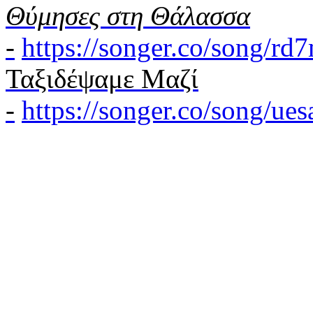
Θύμησες στη Θάλασσα
-
https://songer.co/song/r
Ταξιδέψαμε Μαζί
-
https://songer.co/song/u