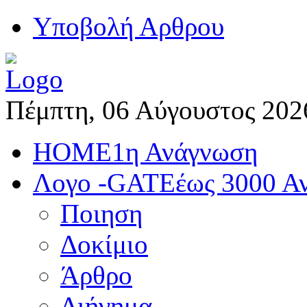
Yποβολή Αρθρου
Πέμπτη, 06 Αύγουστος 202
HOME
1η Ανάγνωση
Λογο -GATE
έως 3000 Α
Ποιηση
Δοκίμιο
Άρθρο
Διήγημα