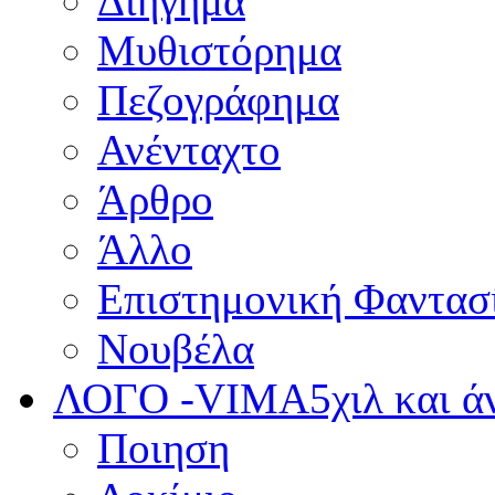
Διήγημα
Μυθιστόρημα
Πεζογράφημα
Ανένταχτο
Άρθρο
Άλλο
Επιστημονική Φαντασ
Νουβέλα
ΛΟΓΟ -VIMA
5χιλ και 
Ποιηση