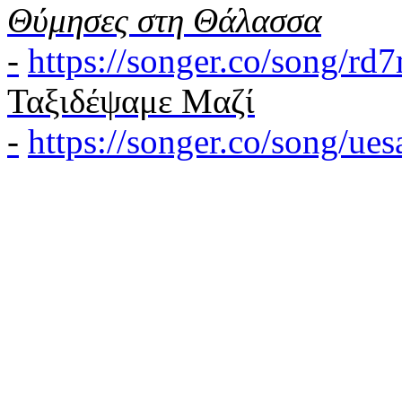
Θύμησες στη Θάλασσα
-
https://songer.co/song/r
Ταξιδέψαμε Μαζί
-
https://songer.co/song/u