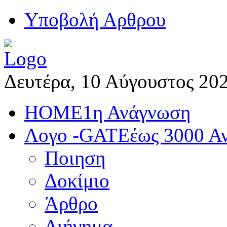
Yποβολή Αρθρου
Δευτέρα, 10 Αύγουστος 20
HOME
1η Ανάγνωση
Λογο -GATE
έως 3000 Α
Ποιηση
Δοκίμιο
Άρθρο
Διήγημα