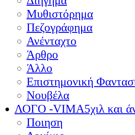
Διήγημα
Μυθιστόρημα
Πεζογράφημα
Ανένταχτο
Άρθρο
Άλλο
Επιστημονική Φαντασ
Νουβέλα
ΛΟΓΟ -VIMA
5χιλ και 
Ποιηση