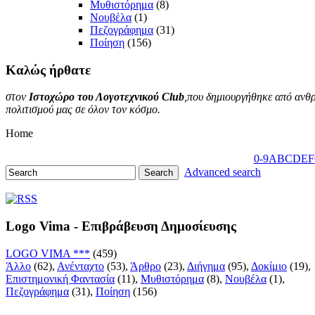
Μυθιστόρημα
(8)
Νουβέλα
(1)
Πεζογράφημα
(31)
Ποίηση
(156)
Καλώς
ήρθατε
στον
Ιστοχώρο του Λογοτεχνικού Club
,που δημιουργήθηκε από ανθρ
πολιτισμού μας σε όλον τον κόσμο.
Home
0-9
A
B
C
D
E
F
Advanced search
Logo Vima - Επιβράβευση Δημοσίευσης
LOGO VIMA ***
(459)
Άλλο
(62),
Ανένταχτο
(53),
Άρθρο
(23),
Διήγημα
(95),
Δοκίμιο
(19),
Επιστημονική Φαντασία
(11),
Μυθιστόρημα
(8),
Νουβέλα
(1),
Πεζογράφημα
(31),
Ποίηση
(156)