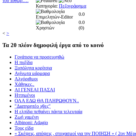
Κατηγορία:
Πεζογράφημα
0.0
0.0
(
0
)
<
>
Τα
20 πλέον δημοφιλή έργα από το κοινό
Γονάτισα να προσευχηθώ
Η πυξίδα
Ξυπόλητα κορίτσια
Αγίνωτα μάρμαρα
Αλγόριθμοι
Χάθηκες..
ΑΙ ΓΕΝΕΑΙ ΠΑΣΑΙ
Ηττημένοι
ΟΛΑ ΕΔΩ ΘΑ ΠΛΗΡΩΘΟΥΝ..
"Διατηρητέο χθες"
Η ελπίδα πεθαίνει πάντα τελευταία
Ζωή χαμένη
Albinoni: Adagio
Τους είδα
« Σκέψεις, απόψεις , στοχασμοί για την ΠΟΙΗΣΗ » ( 2ον Μέρο