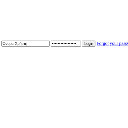
n
Forgot your pas
Login