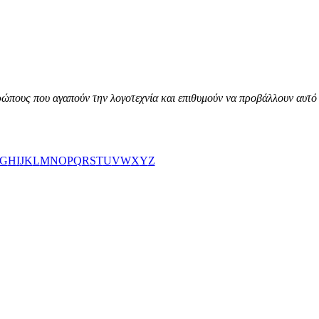
ώπους που αγαπούν την λογοτεχνία και επιθυμούν να προβάλλουν αυτό 
G
H
I
J
K
L
M
N
O
P
Q
R
S
T
U
V
W
X
Y
Z