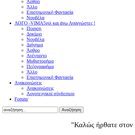
Άρθρο
Άλλο
Επιστημονική Φαντασία
Νουβέλα
ΛΟΓΟ -VIMA
5χιλ και άνω Αναγνώστες !
Ποιηση
Δοκίμιο
Νουβέλα
Διήγημα
Άρθρο
Ανένταχτο
Μυθιστορήμα
Πεζογραφήμα
Άλλο
Επιστημονική Φαντασία
Aνακοινώσεις
Ανακοινώσεις
Λογοτεχνικοί σύνδεσμοι
Forum/
Αναζήτηση
"Καλώς ήρθατε στον 