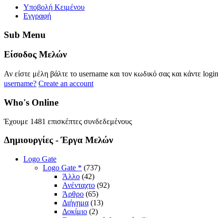
Yποβολή Κειμένου
Εγγραφή
Sub
Menu
Eίσοδος
Μελών
Αν είστε μέλη βάλτε το username και τον κωδικό σας και κάντε logi
username?
Create an account
Who's
Online
Έχουμε 1481 επισκέπτες συνδεδεμένους
Δημιουργίες
- Έργα Μελών
Logo Gate
Logo Gate *
(737)
Άλλο
(42)
Ανένταχτο
(92)
Άρθρο
(65)
Διήγημα
(13)
Δοκίμιο
(2)