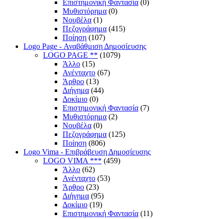
Επιστημονική Φαντασία
(0)
Μυθιστόρημα
(0)
Νουβέλα
(1)
Πεζογράφημα
(415)
Ποίηση
(107)
Logo Page - Αναβάθμιση Δημοσίευσης
LOGO PAGE **
(1079)
Άλλο
(15)
Ανένταχτο
(67)
Άρθρο
(13)
Διήγημα
(44)
Δοκίμιο
(0)
Επιστημονική Φαντασία
(7)
Μυθιστόρημα
(2)
Νουβέλα
(0)
Πεζογράφημα
(125)
Ποίηση
(806)
Logo Vima - Επιβράβευση Δημοσίευσης
LOGO VIMA ***
(459)
Άλλο
(62)
Ανένταχτο
(53)
Άρθρο
(23)
Διήγημα
(95)
Δοκίμιο
(19)
Επιστημονική Φαντασία
(11)