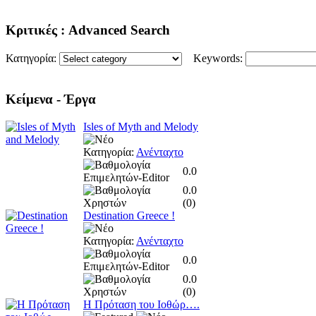
Κριτικές
: Advanced Search
Κατηγορία:
Keywords:
Κείμενα
- Έργα
Isles of Myth and Melody
Κατηγορία:
Ανένταχτο
0.0
0.0
(
0
)
Destination Greece !
Κατηγορία:
Ανένταχτο
0.0
0.0
(
0
)
Η Πρόταση του Ιοθώρ….