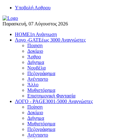
Yποβολή Αρθρου
Παρασκευή, 07 Αύγουστος 2026
HOME
1η Ανάγνωση
Λογο -GATE
έως 3000 Αναγνώστες
Ποιηση
Δοκίμιο
Άρθρο
Διήγημα
Νουβέλα
Πεζογράφημα
Ανένταχτο
Άλλο
Μυθιστόρημα
Επιστημονική Φαντασία
ΛΟΓΟ - PAGE
3001-5000 Αναγνώστες
Ποίηση
Δοκίμιο
Διήγημα
Μυθιστόρημα
Πεζογράφημα
Ανένταχτο