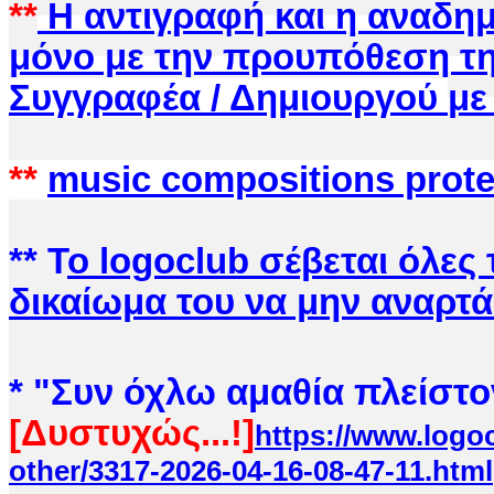
**
Η αντιγραφή και η αναδημ
μόνο με την προυπόθεση τ
Συγγραφέα / Δημιουργού
με
**
music compositions prot
** Τ
ο logoclub
σέβεται όλες 
δικαίωμα του να μην αναρτά
* "Συν όχλω αμ
αθία πλείστο
[Δυστυχώς...!]
https://www.logoc
other/3317-2026-04-16-08-47-11.html