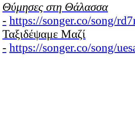
Θύμησες στη Θάλασσα
-
https://songer.co/song/r
Ταξιδέψαμε Μαζί
-
https://songer.co/song/u