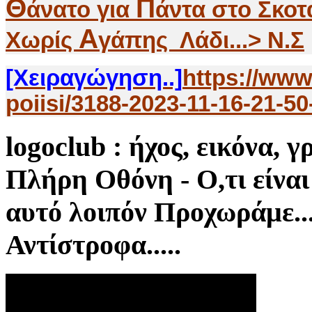
Θ
Π
άνατο για
άντα στο Σκοτ
Α
Χωρίς
γάπης Λάδι...> Ν.Σ
[Χειραγώγηση..]
https://www
poiisi/3188-2023-11-16-21-50
logoclub
: ήχος, εικόνα, γ
Πλήρη Οθόνη - Ο,τι είναι 
αυτό λοιπόν Προχωράμε
Αντίστροφα.....