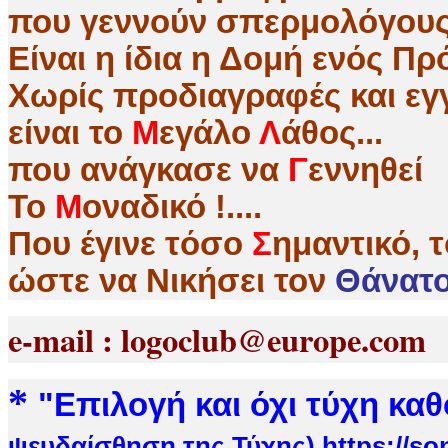
που γεννούν σπερμολόγους
Είναι η ίδια η Δομή ενός 
Χωρίς προδιαγραφές και εγγ
είναι το
Μ
εγάλο
Λ
άθος...
που ανάγκασε να
Γ
εννηθεί
Το
Μ
οναδικό !....
Που έγινε τόσο
Σ
ημαντικό, 
ώστε να Nικήσει τον
Θάνατο 
e-mail : logoclub@europe.co
*
"
Επιλογή και όχι τύχη κα
ψευδαίσθηση της Τύχης)
https://s