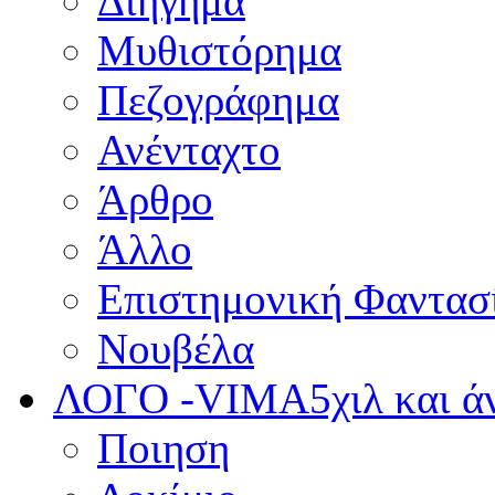
Διήγημα
Μυθιστόρημα
Πεζογράφημα
Ανένταχτο
Άρθρο
Άλλο
Επιστημονική Φαντασ
Νουβέλα
ΛΟΓΟ -VIMA
5χιλ και 
Ποιηση