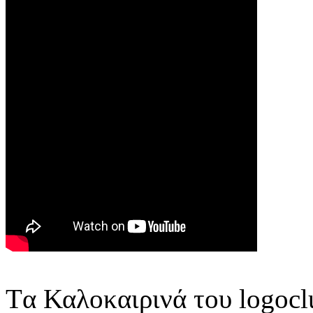
Tα Καλοκαιρινά του logocl