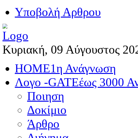
Yποβολή Αρθρου
Κυριακή, 09 Αύγουστος 20
HOME
1η Ανάγνωση
Λογο -GATE
έως 3000 Α
Ποιηση
Δοκίμιο
Άρθρο
Διήγημα