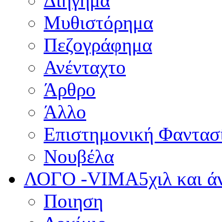
Διήγημα
Μυθιστόρημα
Πεζογράφημα
Ανένταχτο
Άρθρο
Άλλο
Επιστημονική Φαντασ
Νουβέλα
ΛΟΓΟ -VIMA
5χιλ και 
Ποιηση