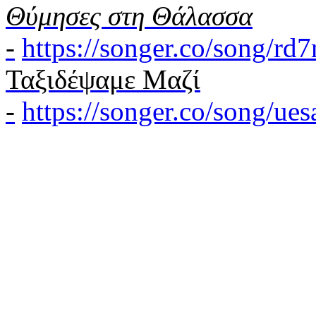
Θύμησες στη Θάλασσα
-
https://songer.co/song/r
Ταξιδέψαμε Μαζί
-
https://songer.co/song/u