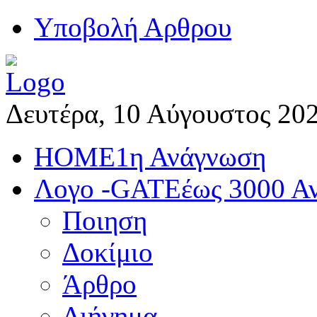
Yποβολή Αρθρου
Δευτέρα, 10 Αύγουστος 20
HOME
1η Ανάγνωση
Λογο -GATE
έως 3000 Α
Ποιηση
Δοκίμιο
Άρθρο
Διήγημα