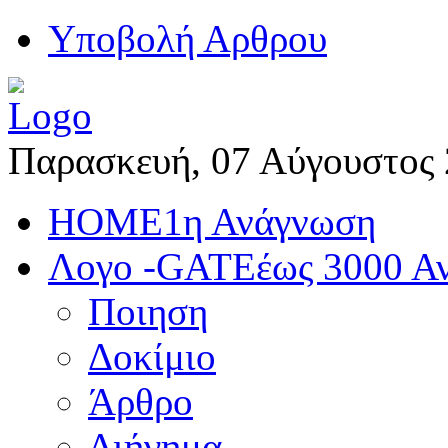
Yποβολή Αρθρου
Παρασκευή, 07 Αύγουστος
HOME
1η Ανάγνωση
Λογο -GATE
έως 3000 Α
Ποιηση
Δοκίμιο
Άρθρο
Διήγημα