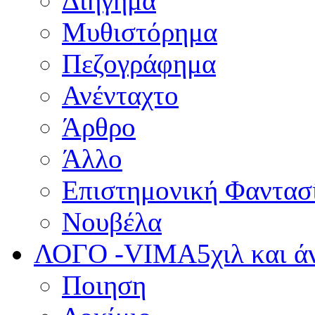
Διήγημα
Μυθιστόρημα
Πεζογράφημα
Ανένταχτο
Άρθρο
Άλλο
Επιστημονική Φαντασ
Νουβέλα
ΛΟΓΟ -VIMA
5χιλ και 
Ποιηση