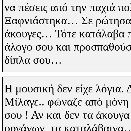
να πέσεις από την παχιά π
Ξαφνιάστηκα… Σε ρώτησα..
άκουγες… Τότε κατάλαβα π
άλογο σου και προσπαθούσε
δίπλα σου…
Η μουσική δεν είχε λόγια. 
Μίλαγε.. φώναζε από μόνη τ
σου !
Αν και δεν τα άκουγα
οργάνων, τα καταλάβαινα…