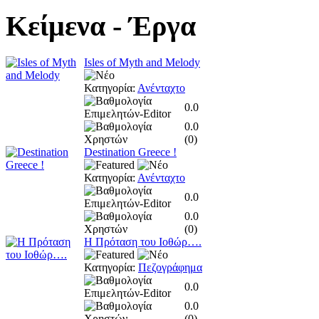
Κείμενα
- Έργα
Isles of Myth and Melody
Κατηγορία:
Ανένταχτο
0.0
0.0
(
0
)
Destination Greece !
Κατηγορία:
Ανένταχτο
0.0
0.0
(
0
)
Η Πρόταση του Ιοθώρ….
Κατηγορία:
Πεζογράφημα
0.0
0.0
(
0
)