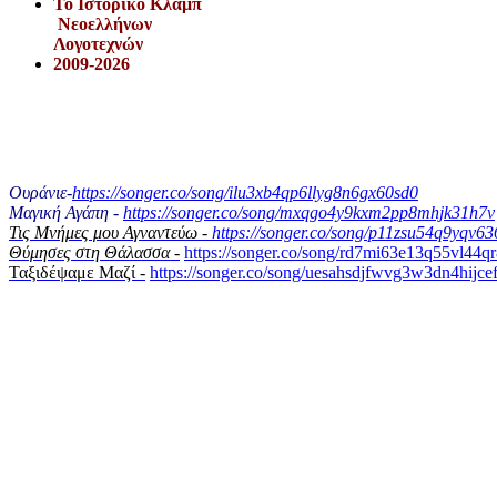
Το Iστορικό Κλαμπ
Νεοελλήνων
Λογοτεχνών
2009-2026
Ουράνιε-
https://songer.co/song/ilu3xb4qp6llyg8n6gx60sd0
Μαγική Αγάπη -
https://songer.co/song/mxqgo4y9kxm2pp8mhjk31h7v
Τις Μνήμες μου Αγναντεύω -
https://songer.co/song/p11zsu54q9yqv6
Θύμησες στη Θάλασσα -
https://songer.co/song/rd7mi63e13q55vl44q
Ταξιδέψαμε Μαζί -
https://songer.co/song/uesahsdjfwvg3w3dn4hijce