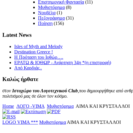
Επιστημονική Φαντασία
(11)
Μυθιστόρημα
(8)
Νουβέλα
(1)
Πεζογράφημα
(31)
Ποίηση
(156)
Latest
News
Isles of Myth and Melody
Destination Greece !
Η Πρόταση του Ιοθώρ….
ΕΡΑΤΩ & ΙΟΘΩΡ - Ανάρτηση 34η *(η επιστροφή)
Από Καρδιάς..
Καλώς
ήρθατε
στον
Ιστοχώρο του Λογοτεχνικού Club
,που δημιουργήθηκε από ανθρ
πολιτισμού μας σε όλον τον κόσμο.
Home
ΛΟΓΟ -VIMA
Μυθιστόρημα
ΑΙΜΑ ΚΑΙ ΚΡΥΣΤΑΛΛΟΙ
LOGO VIMA ***
Μυθιστόρημα
ΑΙΜΑ ΚΑΙ ΚΡΥΣΤΑΛΛΟΙ