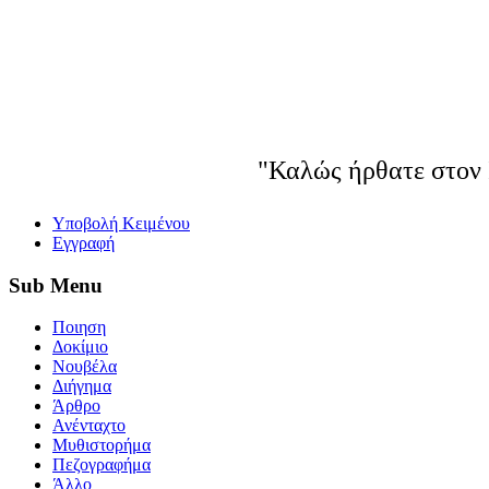
"Καλώς ήρθατε στον 
Yποβολή Κειμένου
Εγγραφή
Sub
Menu
Ποιηση
Δοκίμιο
Νουβέλα
Διήγημα
Άρθρο
Ανένταχτο
Μυθιστορήμα
Πεζογραφήμα
Άλλο