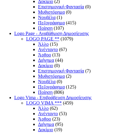
Δοκίμιο
(2)
Επιστημονική Φαντασία
(0)
Μυθιστόρημα
(0)
Νουβέλα
(1)
Πεζογράφημα
(415)
Ποίηση
(107)
Logo Page - Αναβάθμιση Δημοσίευσης
LOGO PAGE **
(1079)
Άλλο
(15)
Ανένταχτο
(67)
Άρθρο
(13)
Διήγημα
(44)
Δοκίμιο
(0)
Επιστημονική Φαντασία
(7)
Μυθιστόρημα
(2)
Νουβέλα
(0)
Πεζογράφημα
(125)
Ποίηση
(806)
Logo Vima - Επιβράβευση Δημοσίευσης
LOGO VIMA ***
(459)
Άλλο
(62)
Ανένταχτο
(53)
Άρθρο
(23)
Διήγημα
(95)
Δοκίμιο
(19)