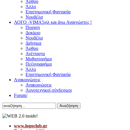
Άρθρο
Άλλο
Επιστημονική Φαντασία
Νουβέλα
ΛΟΓΟ -VIMA
5χιλ και άνω Αναγνώστες !
Ποιηση
Δοκίμιο
Νουβέλα
Διήγημα
Άρθρο
Ανένταχτο
Μυθιστορήμα
Πεζογραφήμα
Άλλο
Επιστημονική Φαντασία
Aνακοινώσεις
Ανακοινώσεις
Λογοτεχνικοί σύνδεσμοι
Forum/
Αναζήτηση
www.logoclub.gr