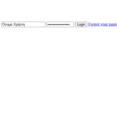
n
Forgot your pas
Login