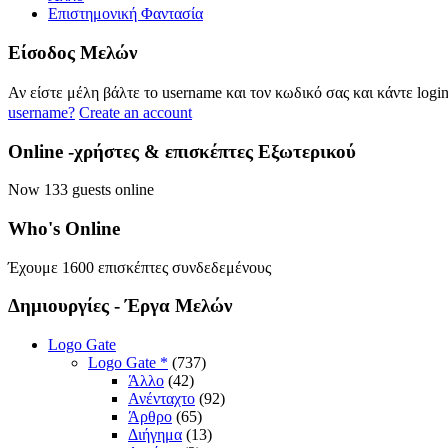
Επιστημονική Φαντασία
Eίσοδος
Μελών
Αν είστε μέλη βάλτε το username και τον κωδικό σας και κάντε logi
username?
Create an account
Online
-χρήστες & επισκέπτες Εξωτερικού
Now 133 guests online
Who's
Online
Έχουμε 1600 επισκέπτες συνδεδεμένους
Δημιουργίες
- Έργα Μελών
Logo Gate
Logo Gate *
(737)
Άλλο
(42)
Ανένταχτο
(92)
Άρθρο
(65)
Διήγημα
(13)