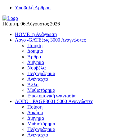
Yποβολή Αρθρου
Πέμπτη, 06 Αύγουστος 2026
HOME
1η Ανάγνωση
Λογο -GATE
έως 3000 Αναγνώστες
Ποιηση
Δοκίμιο
Άρθρο
Διήγημα
Νουβέλα
Πεζογράφημα
Ανένταχτο
Άλλο
Μυθιστόρημα
Επιστημονική Φαντασία
ΛΟΓΟ - PAGE
3001-5000 Αναγνώστες
Ποίηση
Δοκίμιο
Διήγημα
Μυθιστόρημα
Πεζογράφημα
Ανένταχτο