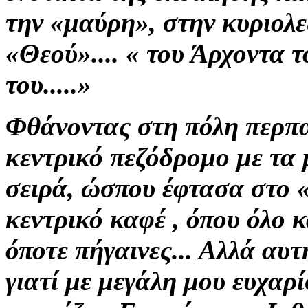
την «μαύρη», στην κυριολ
«Θεού».... « του Άρχοντα 
του.....»
Φθάνοντας στη πόλη περπ
κεντρικό
πεζόδρομο με τα 
σειρά,
ώσπου έφτασα στο 
κεντρικό καφέ , όπου όλο 
όποτε
πήγαινες... Αλλά αυ
γιατί με μεγάλη μου ευχαρ