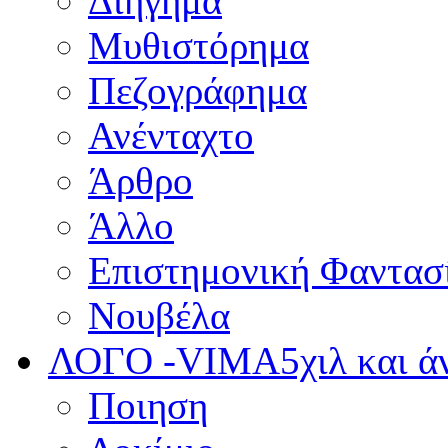
Διήγημα
Μυθιστόρημα
Πεζογράφημα
Ανένταχτο
Άρθρο
Άλλο
Επιστημονική Φαντασ
Νουβέλα
ΛΟΓΟ -VIMA
5χιλ και 
Ποιηση