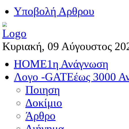
Yποβολή Αρθρου
Κυριακή, 09 Αύγουστος 20
HOME
1η Ανάγνωση
Λογο -GATE
έως 3000 Α
Ποιηση
Δοκίμιο
Άρθρο
Διήγημα