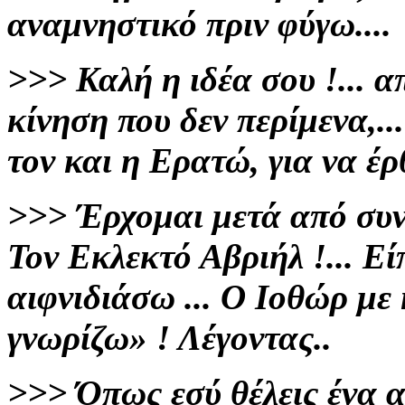
αναμνηστικό πριν φύγω....
>>>
Καλή η ιδέα σου !... 
κίνηση
που δεν περίμενα,.
τον και η Ερατώ,
για να έ
>>>
Έρχομαι μετά από συνά
Τον
Εκλεκτό
Αβριήλ
!... Ε
αιφνιδιάσω ... Ο Ιοθώρ με
γνωρίζω» !
Λέγοντας..
>>>
Όπως εσύ θέλεις ένα 