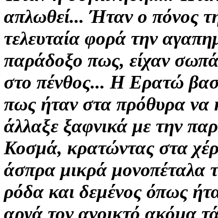
απλωθεί... Ήταν ο πόνος τ
τελευταία φορά την αγαπημ
παράδοξο πως,
είχαν σωπά
στο πένθος... Η Ερατώ βα
πως ήταν στα πρόθυρα
να 
άλλαξε ξαφνικά με την πα
Κοσμά, κρατώντας στα χέρ
άσπρα μικρά μονοπέταλα τ
ρόδα και δεμένος όπως ήτ
αργά τον ανοικτό ακόμα τά