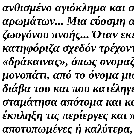
ανθισμένο αγιόκλημα και
σ
αρωμάτων... Μια εύοσμη 
ζωογόνου πνοής...
Όταν εκ
κατηφόριζα σχεδόν τρέχοντ
«δράκαινας»,
όπως ονομαζ
μονοπάτι, από το όνομα μι
διάβα του και που κατέληγ
σταμάτησα
απότομα και κ
έκπληξη τις
περίεργες
και
αποτυπωμένες ή καλύτερα