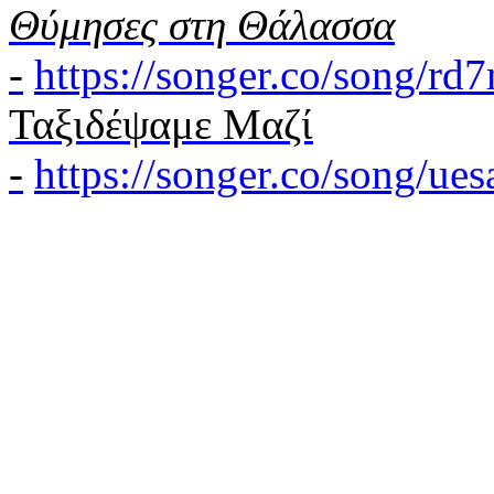
Θύμησες στη Θάλασσα
-
https://songer.co/song/r
Ταξιδέψαμε Μαζί
-
https://songer.co/song/u