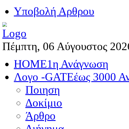
Yποβολή Αρθρου
Πέμπτη, 06 Αύγουστος 202
HOME
1η Ανάγνωση
Λογο -GATE
έως 3000 Α
Ποιηση
Δοκίμιο
Άρθρο
Διήγημα