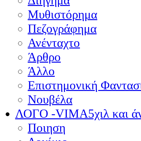
Διήγημα
Μυθιστόρημα
Πεζογράφημα
Ανένταχτο
Άρθρο
Άλλο
Επιστημονική Φαντασ
Νουβέλα
ΛΟΓΟ -VIMA
5χιλ και 
Ποιηση