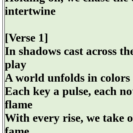
intertwine
[Verse 1]
In shadows cast across th
play
A world unfolds in colors 
Each key a pulse, each not
flame
With every rise, we take o
fame