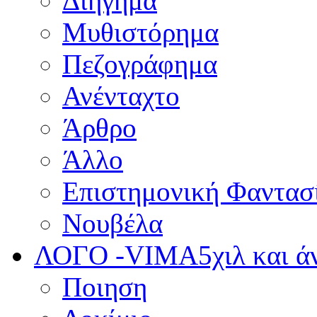
Διήγημα
Μυθιστόρημα
Πεζογράφημα
Ανένταχτο
Άρθρο
Άλλο
Επιστημονική Φαντασ
Νουβέλα
ΛΟΓΟ -VIMA
5χιλ και 
Ποιηση