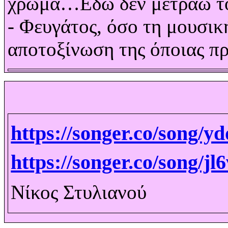
χρώμα…Εδώ δεν μετράω τόσ
- Φευγάτος, όσο τη μουσική
αποτοξίνωση της όποιας 
https://songer.co/song
https://songer.co/song/
Νίκος Στυλιανού