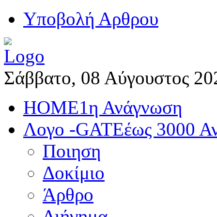
Yποβολή Αρθρου
Σάββατο, 08 Αύγουστος 20
HOME
1η Ανάγνωση
Λογο -GATE
έως 3000 Α
Ποιηση
Δοκίμιο
Άρθρο
Διήγημα