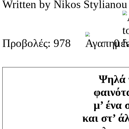
Written by Nikos Stylia
Προβολές: 978
0
Ψηλά 
φαινότ
μ’ ένα 
και στ’ ά