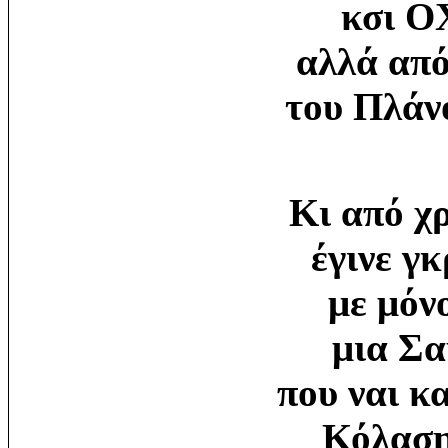
κσι ΟΧ
αλλά απ
του
Πλάνο
Κι από χ
έγινε γ
με μόν
μια
Σα
που ναι κ
Κόλασης