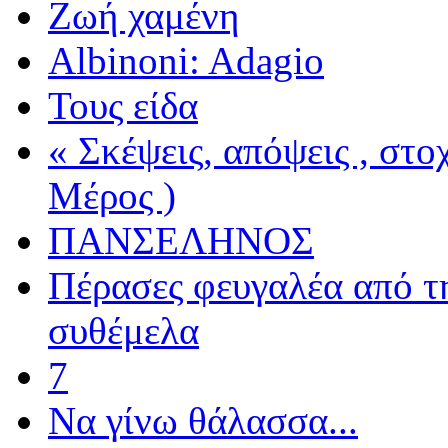
Ζωή χαμένη
Albinoni: Adagio
Τους είδα
« Σκέψεις, απόψεις , στ
Μέρος )
ΠΑΝΣΕΛΗΝΟΣ
Πέρασες φευγαλέα από τ
συθέμελα
7
Να γίνω θάλασσα...