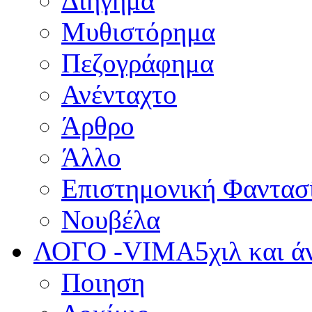
Διήγημα
Μυθιστόρημα
Πεζογράφημα
Ανένταχτο
Άρθρο
Άλλο
Επιστημονική Φαντασ
Νουβέλα
ΛΟΓΟ -VIMA
5χιλ και 
Ποιηση