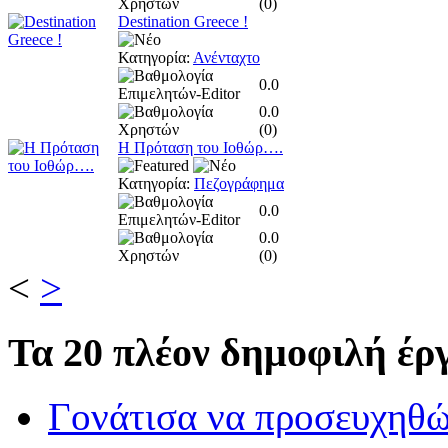
(
0
)
Destination Greece !
Κατηγορία:
Ανένταχτο
0.0
0.0
(
0
)
Η Πρόταση του Ιοθώρ….
Κατηγορία:
Πεζογράφημα
0.0
0.0
(
0
)
<
>
Τα
20 πλέον δημοφιλή έργ
Γονάτισα να προσευχηθ