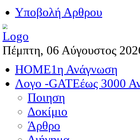
Yποβολή Αρθρου
Πέμπτη, 06 Αύγουστος 202
HOME
1η Ανάγνωση
Λογο -GATE
έως 3000 Α
Ποιηση
Δοκίμιο
Άρθρο
Διήγημα