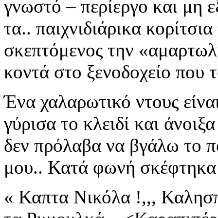
γνωστό – περίεργο
και μη ε
τα..
παιχνιδιάρικα κορίτσ
σκεπτόμενος την «αμαρτωλή
κοντά στο ξενοδοχείο που 
Ένα χαλαρωτικό ντους
είνα
γύρισα το κλειδί και άνοιξα
δεν πρόλαβα να βγάλω το π
μου.. Κατά φωνή σκέφτηκ
« Καπτα Νικόλα !,,, Καλησπ