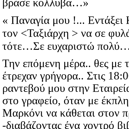
βράσε
κόλλυβα…»
« Παναγία μου
!...
Εντάξει
τον <Ταξιάρχη > να σε φυ
τότε…Σε ευχαριστώ πολύ
Την επόμενη μέρα.. θες με τ
έτρεχαν γρήγορα.. Στις 18:
ραντεβού μου στην Εταιρεί
στο γραφείο, όταν με
έκπλη
Μαρκόνι να κάθεται
στον π
-διαβάζοντας ένα
χοντρό βι