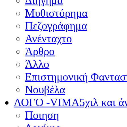
Διήγημα
Μυθιστόρημα
Πεζογράφημα
Ανένταχτο
Άρθρο
Άλλο
Επιστημονική Φαντασ
Νουβέλα
ΛΟΓΟ -VIMA
5χιλ και 
Ποιηση