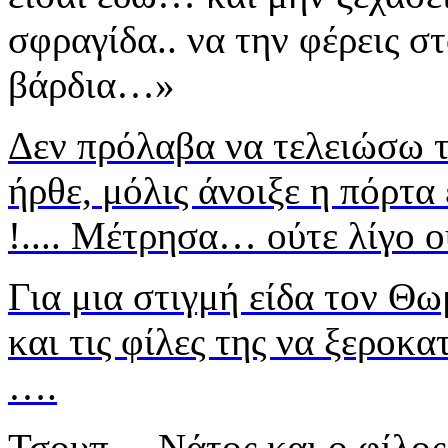
σφραγίδα.. να την φέρεις 
βάρδια…»
Δεν πρόλαβα να τελειώσω 
ήρθε,
μόλις άνοιξε η πόρτα
!.... Μέτρησα… ούτε λίγο ού
Για μια στιγμή είδα τον Θ
και τις φίλες της να ξεροκ
….
Τσουπ… Νάτος και ο φίλος 