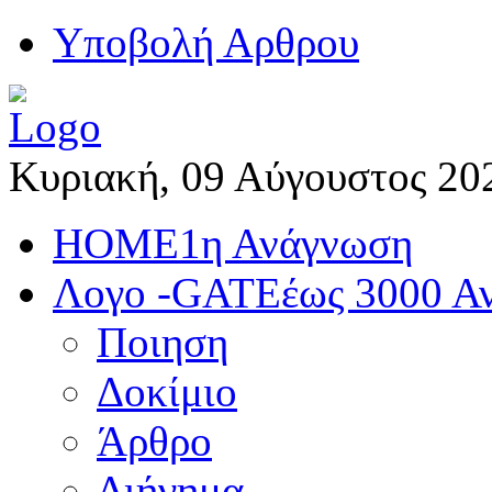
Yποβολή Αρθρου
Κυριακή, 09 Αύγουστος 20
HOME
1η Ανάγνωση
Λογο -GATE
έως 3000 Α
Ποιηση
Δοκίμιο
Άρθρο
Διήγημα