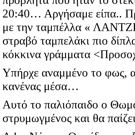
20:40… Αργήσαμε είπα..
Π
με την ταμπέλλα « ΛΑΝΤΖ
στραβό ταμπελάκι πιο δίπλ
κόκκινα γράμματα
<Προσοχ
Υπήρχε αναμμένο το
φως,
κανένας μέσα…
Αυτό το παλιόπαιδο
ο Θωμά
στρυμωγμένος
και θα παίζει