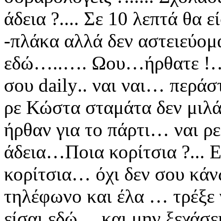
άδεια ?.... Σε 10 λεπτά θα εί
-πλάκα αλλά δεν αστειεύομα
εδώ…..….
Ωου…ήρθατε !…
σου
daily
.. ναι
ναι… περάσ
ρε Κώστα
σταμάτα δεν μιλ
ήρθαν για το πάρτι… ναι ρ
άδεια…Ποια κορίτσια ?... 
κορίτσια… όχι
δεν σου κάν
τηλέφωνο και έλα … τρέξε 
είσαι εδώ… και μην ξεχάσε