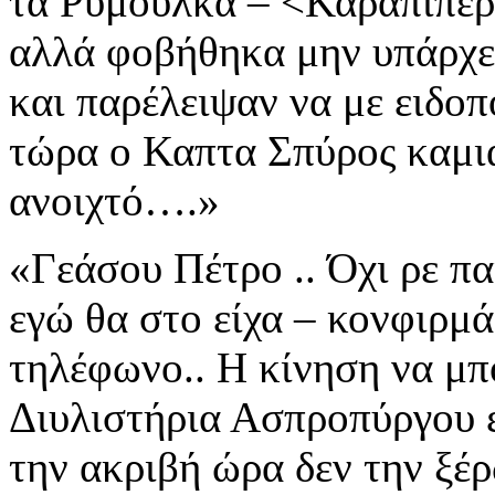
τα Ρυμουλκά – <Καραπιπέ
αλλά φοβήθηκα μην υπάρχει
και παρέλειψαν
να με ειδο
τώρα ο Καπτα Σπύρος καμι
ανοιχτό….»
«Γεάσου Πέτρο .. Όχι ρε πα
εγώ θα στο είχα – κονφιρμά
τηλέφωνο.. Η κίνηση να μ
Διυλιστήρια
Ασπροπύργου
την ακριβή ώρα δεν την ξέρ