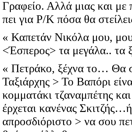
Γραφείο.
Αλλά μιας και με
πει για Ρ/Κ πόσα θα στείλεις
« Καπετάν Νικόλα μου, μου
<Έσπερος>
τα μεγάλα.. τα
« Πετράκο,
ξέχνα το… Θα σ
Ταξιάρχης > Το Βαπόρι είνα
κομματάκι τζαναμπέτης και
έρχεται κανένας
Σκιτζής…ή
απροσδιόριστο >
να σου πε