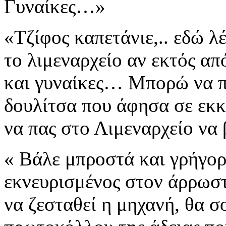
Γυναίκες…»
«Τζίφος καπετάνιε,..
εδώ λέ
το λιμεναρχείο αν εκτός α
και γυναίκες… Μπορώ να π
δουλίτσα που άφησα σε εκ
να πας στο Λιμεναρχείο να β
« Βάλε μπροστά και γρήγο
εκνευρισμένος στον άρρωσ
να ζεσταθεί η μηχανή,
θα σ