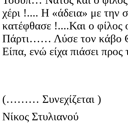
χέρι
!.... Η «άδεια» με την
κατέφθασε !....Και ο φίλος 
Πάρτι…… Λύσε τον κάβο
Είπα, ενώ είχα πιάσει προς
(……… Συνεχίζεται )
Νίκος Στυλιανού