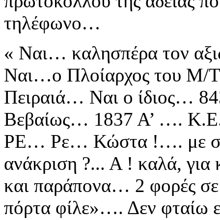
πρωτοκόλλου της άδειας π
τηλέφωνο…
« Ναι… καλησπέρα τον αξ
Ναι…ο
Πλοίαρχος του Μ/
Πειραιά…
Ναι ο ίδιος… 8
Βεβαίως… 1837
Α’ …. Κ.Ε
ΡΕ… Ρε… Κώστα
!….
με 
ανάκριση ?... Α ! καλά, για
και παράπονα… 2 φορές σε
πόρτα φίλε»…. Δεν φταίω ε