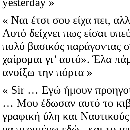
yesterday »
« Ναι έτσι σου είχα πει, α
Αυτό δείχνει πως είσαι
υπεύ
πολύ βασικός παράγοντας 
χαίρομαι γι’ αυτό».
Έλα πάμ
ανοίξω την πόρτα »
«
Sir
… Εγώ ήμουν προηγουμ
… Μου έδωσαν αυτό το κιβώ
γραφική ύλη
και Ναυτικούς
να περιμένω εδώ.. και το υ