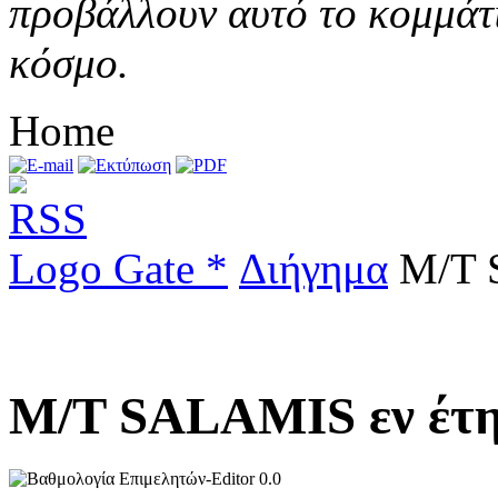
προβάλλουν αυτό το κομμάτι
κόσμο.
Home
Logo Gate *
Διήγημα
Μ/Τ S
Μ/Τ SALAMIS εν έτη
0.0