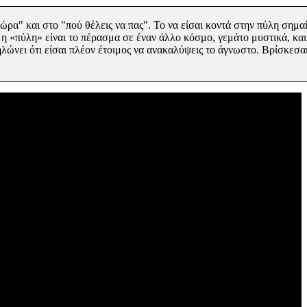
ώρα" και στο "πού θέλεις να πας". Το να είσαι κοντά στην πύλη σημα
 η «πύλη» είναι το πέρασμα σε έναν άλλο κόσμο, γεμάτο μυστικά,
και
λώνει ότι είσαι πλέον έτοιμος να ανακαλύψεις το άγνωστο. Βρίσκεσαι