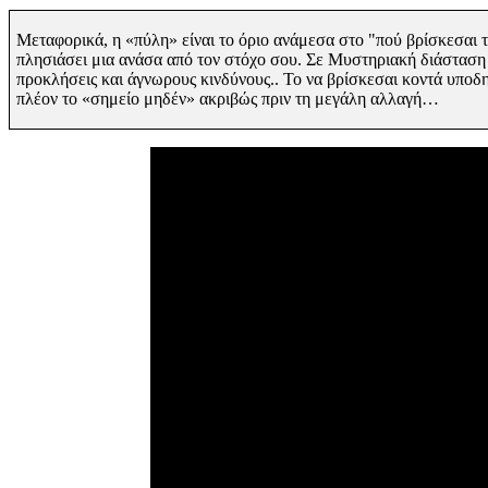
Μεταφορικά, η «πύλη» είναι το όριο ανάμεσα στο "πού βρίσκεσαι τ
πλησιάσει μια ανάσα από τον στόχο σου. Σε Μυστηριακή διάσταση
προκλήσεις
και άγνωρους κινδύνους.. Το να βρίσκεσαι κοντά υποδη
πλέον το «σημείο μηδέν» ακριβώς πριν τη
μεγάλη αλλαγή…