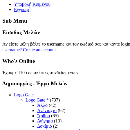
Yποβολή Κειμένου
Εγγραφή
Sub
Menu
Eίσοδος
Μελών
Αν είστε μέλη βάλτε το username και τον κωδικό σας και κάντε logi
username?
Create an account
Who's
Online
Έχουμε 1105 επισκέπτες συνδεδεμένους
Δημιουργίες
- Έργα Μελών
Logo Gate
Logo Gate *
(737)
Άλλο
(42)
Ανένταχτο
(92)
Άρθρο
(65)
Διήγημα
(13)
Δοκίμιο
(2)