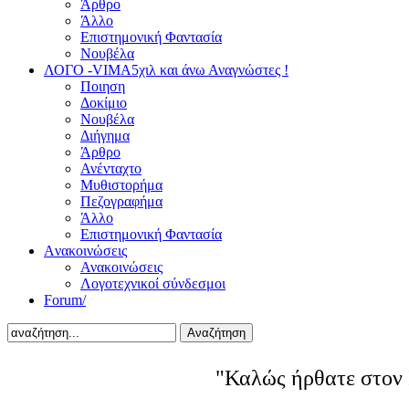
Άρθρο
Άλλο
Επιστημονική Φαντασία
Νουβέλα
ΛΟΓΟ -VIMA
5χιλ και άνω Αναγνώστες !
Ποιηση
Δοκίμιο
Νουβέλα
Διήγημα
Άρθρο
Ανένταχτο
Μυθιστορήμα
Πεζογραφήμα
Άλλο
Επιστημονική Φαντασία
Aνακοινώσεις
Ανακοινώσεις
Λογοτεχνικοί σύνδεσμοι
Forum/
Αναζήτηση
"Καλώς ήρθατε στον 