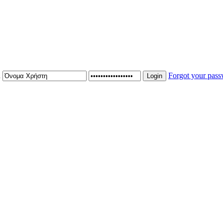
n
Forgot your pas
Login