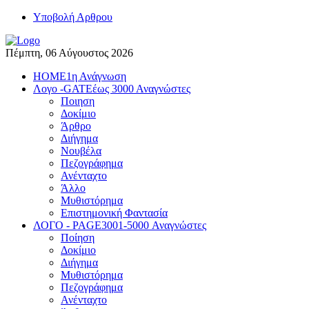
Yποβολή Αρθρου
Πέμπτη, 06 Αύγουστος 2026
HOME
1η Ανάγνωση
Λογο -GATE
έως 3000 Αναγνώστες
Ποιηση
Δοκίμιο
Άρθρο
Διήγημα
Νουβέλα
Πεζογράφημα
Ανένταχτο
Άλλο
Μυθιστόρημα
Επιστημονική Φαντασία
ΛΟΓΟ - PAGE
3001-5000 Αναγνώστες
Ποίηση
Δοκίμιο
Διήγημα
Μυθιστόρημα
Πεζογράφημα
Ανένταχτο