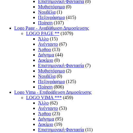
Επιστημονική Φαντασία
(0)
Μυθιστόρημα
(0)
Νουβέλα
(1)
Πεζογράφημα
(415)
Ποίηση
(107)
Logo Page - Αναβάθμιση Δημοσίευσης
LOGO PAGE **
(1079)
Άλλο
(15)
Ανένταχτο
(67)
Άρθρο
(13)
Διήγημα
(44)
Δοκίμιο
(0)
Επιστημονική Φαντασία
(7)
Μυθιστόρημα
(2)
Νουβέλα
(0)
Πεζογράφημα
(125)
Ποίηση
(806)
Logo Vima - Επιβράβευση Δημοσίευσης
LOGO VIMA ***
(459)
Άλλο
(62)
Ανένταχτο
(53)
Άρθρο
(23)
Διήγημα
(95)
Δοκίμιο
(19)
Επιστημονική Φαντασία
(11)