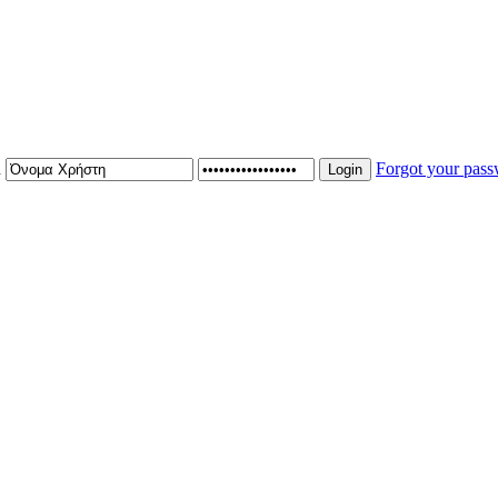
n
Forgot your pas
Login