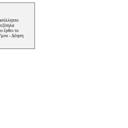
 ασύλληπτο
εξίτηλα
ο έρθει το
 Ύμνο - Δέηση