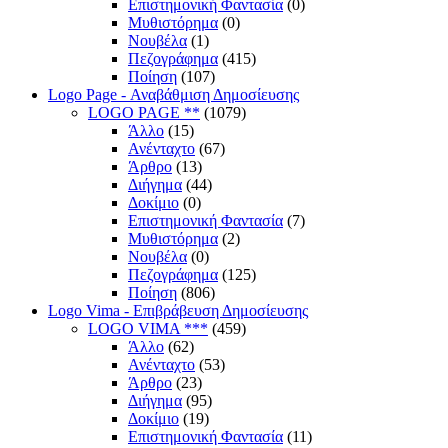
Επιστημονική Φαντασία
(0)
Μυθιστόρημα
(0)
Νουβέλα
(1)
Πεζογράφημα
(415)
Ποίηση
(107)
Logo Page - Αναβάθμιση Δημοσίευσης
LOGO PAGE **
(1079)
Άλλο
(15)
Ανένταχτο
(67)
Άρθρο
(13)
Διήγημα
(44)
Δοκίμιο
(0)
Επιστημονική Φαντασία
(7)
Μυθιστόρημα
(2)
Νουβέλα
(0)
Πεζογράφημα
(125)
Ποίηση
(806)
Logo Vima - Επιβράβευση Δημοσίευσης
LOGO VIMA ***
(459)
Άλλο
(62)
Ανένταχτο
(53)
Άρθρο
(23)
Διήγημα
(95)
Δοκίμιο
(19)
Επιστημονική Φαντασία
(11)