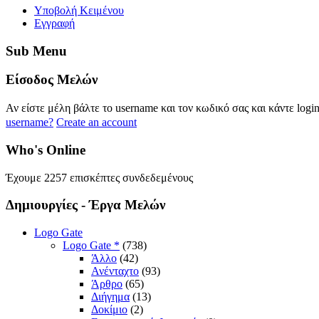
Yποβολή Κειμένου
Εγγραφή
Sub
Menu
Eίσοδος
Μελών
Αν είστε μέλη βάλτε το username και τον κωδικό σας και κάντε logi
username?
Create an account
Who's
Online
Έχουμε 2257 επισκέπτες συνδεδεμένους
Δημιουργίες
- Έργα Μελών
Logo Gate
Logo Gate *
(738)
Άλλο
(42)
Ανένταχτο
(93)
Άρθρο
(65)
Διήγημα
(13)
Δοκίμιο
(2)