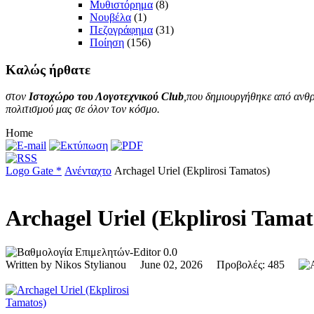
Μυθιστόρημα
(8)
Νουβέλα
(1)
Πεζογράφημα
(31)
Ποίηση
(156)
Καλώς
ήρθατε
στον
Ιστοχώρο του Λογοτεχνικού Club
,που δημιουργήθηκε από ανθρ
πολιτισμού μας σε όλον τον κόσμο.
Home
Logo Gate *
Ανένταχτο
Archagel Uriel (Ekplirosi Tamatos)
Archagel Uriel (Ekplirosi Tama
0.0
Written by Nikos Stylianou June 02, 2026 Προβολές: 485