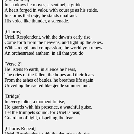
In shadows he moves, a sentinel, a guide,
A heart forged in valor, with courage as his stride.
In storms that rage, he stands unafraid,
His voice like thunder, a serenade.
[Chorus]
Uriel, Resplendent, with the dawn’s early rise,
Come forth from the heavens, and light up the skies.
With strength and compassion, the world you renew,
An orchestrated anthem, in all that you do.
[Verse 2]
He listens to earth, in silence he hears,
The cries of the fallen, the hopes and their fears.
From the ashes of battles, he breathes life again,
Unveiling the sacred like gentle summer rain.
[Bridge]
In every falter, a moment to rise,
He guards with his presence, a watchful guise.
Let the trumpets sound, for Uriel is near,
Guardian of light, dispelling the fear.
[Chorus Repeat]
Uriel, Resplendent, with the dawn’s early rise,