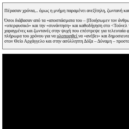
Πέρασαν χρόνια,.. όμως η μνήμη παραμένει ανεξίτηλη, ζωντανή κ
Όσοι διάβασαν από τα «αποσπάσματα του
– [Ποιήσωμεν τον άνθρω
«υπερφυσικό»
και την «συνάντηση»
και καθοδήγηση στο <Τούνελ
χαραγμένες και ζωντανές
στην ψυχή που επέστρεψε για τελευταία
πλήρωμα του χρόνου για
να
υλοποιηθεί
να
«ανέβει» και δημοσιευτε
στον Θείο Αρχάγγελο και στην ασύλληπτη Δόξα – Δύναμη – προστ