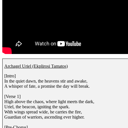
Archagel
Uriel (Ekplirosi Tamatos)
[Intro]
In the quiet dawn, the heavens stir and awake,
A whisper of fate, a promise the day will break.
[Verse 1]
High above the chaos, where light meets the dark,
Uriel, the beacon, igniting the spark.
With wings spread wide, he carries the fire,
Guardian of warriors, ascending ever higher.
[Pre-Chorus]