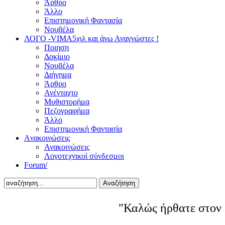
Άρθρο
Άλλο
Επιστημονική Φαντασία
Νουβέλα
ΛΟΓΟ -VIMA
5χιλ και άνω Αναγνώστες !
Ποιηση
Δοκίμιο
Νουβέλα
Διήγημα
Άρθρο
Ανένταχτο
Μυθιστορήμα
Πεζογραφήμα
Άλλο
Επιστημονική Φαντασία
Aνακοινώσεις
Ανακοινώσεις
Λογοτεχνικοί σύνδεσμοι
Forum/
Αναζήτηση
"Καλώς ήρθατε στον 