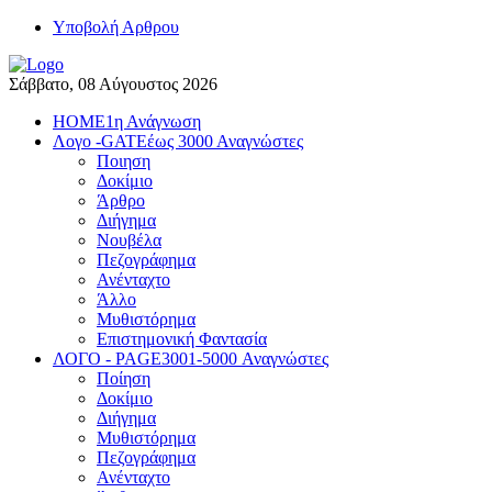
Yποβολή Αρθρου
Σάββατο, 08 Αύγουστος 2026
HOME
1η Ανάγνωση
Λογο -GATE
έως 3000 Αναγνώστες
Ποιηση
Δοκίμιο
Άρθρο
Διήγημα
Νουβέλα
Πεζογράφημα
Ανένταχτο
Άλλο
Μυθιστόρημα
Επιστημονική Φαντασία
ΛΟΓΟ - PAGE
3001-5000 Αναγνώστες
Ποίηση
Δοκίμιο
Διήγημα
Μυθιστόρημα
Πεζογράφημα
Ανένταχτο