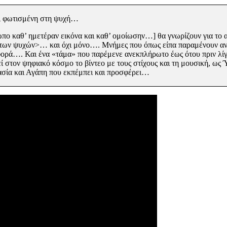
αι φωτισμένη στη ψυχή…
πο καθ’ ημετέραν εικόνα και καθ’ ομοίωσην…] θα γνωρίζουν για το
 των ψυχών>… και όχι
μόνο…. Μνήμες που όπως είπα παραμένουν αν
 φορά….
Και ένα «τάμα» που παρέμενε ανεκπλήρωτο έως ότου πριν λίγ
ί στον ψηφιακό κόσμο το βίντεο με τους στίχους και τη μουσική, ως
ασία και
Αγάπη που εκπέμπει και προσφέρει…